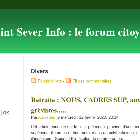
int Sever Info : le forum cito
Divers
Fil des billets
-
Fil des commentaires
Retraite : NOUS, CADRES SUP, aux 
grèvistes.....
Par
A.Lespes
le mercredi, 12 février 2020, 23:14
Cet article annoncé sur le billet précédant provient d’une ce
supérieurs (femmes et hommes), issus de polytechnique, et
d’ingénieurs, Science-Po, écoles de commerce etc..