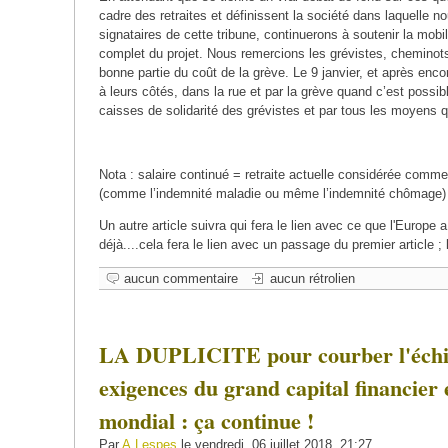
cadre des retraites et définissent la société dans laquelle n
signataires de cette tribune, continuerons à soutenir la mobili
complet du projet. Nous remercions les grévistes, cheminot
bonne partie du coût de la grève. Le 9 janvier, et après en
à leurs côtés, dans la rue et par la grève quand c’est possi
caisses de solidarité des grévistes et par tous les moyens 
Nota : salaire continué = retraite actuelle considérée comm
(comme l’indemnité maladie ou même l’indemnité chômage)
Un autre article suivra qui fera le lien avec ce que l'Europe a
déjà....cela fera le lien avec un passage du premier article ; l
aucun commentaire
aucun rétrolien
LA DUPLICITE pour courber l'échin
exigences du grand capital financier
mondial : ça continue !
Par
A.Lespes
le vendredi, 06 juillet 2018, 21:27