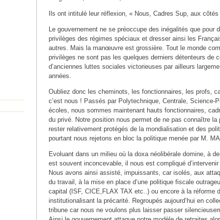
Ils ont intitulé leur réflexion, « Nous, Cadres Sup, aux côtés
Le gouvernement ne se préoccupe des inégalités que pour 
privilèges des régimes spéciaux et dresser ainsi les Françai
autres. Mais la manœuvre est grossière. Tout le monde com
privilèges ne sont pas les quelques derniers détenteurs de 
d’anciennes luttes sociales victorieuses par ailleurs largem
années.
Oubliez donc les cheminots, les fonctionnaires, les profs, car
c’est nous ! Passés par Polytechnique, Centrale, Science-P
écoles, nous sommes maintenant hauts fonctionnaires, cadre
du privé. Notre position nous permet de ne pas connaître la p
rester relativement protégés de la mondialisation et des polit
pourtant nous rejetons en bloc la politique menée par M. 
Evoluant dans un milieu où la doxa néolibérale domine, à de
est souvent inconcevable, il nous est compliqué d’intervenir
Nous avons ainsi assisté, impuissants, car isolés, aux att
du travail, à la mise en place d’une politique fiscale outrag
capital (ISF, CICE,FLAX TAX etc..) ou encore à la réforme
institutionalisant la précarité. Regroupés aujourd’hui en colle
tribune car nous ne voulons plus laisser passer silencieuse
Ainsi le gouvernement attaque notre modèle de retraites alor