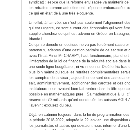
syndicat) : est-ce que la réforme envisagée va maintenir ce
les retraites comme actuellement : réponse embarrassée, ou
ce qui en était déjà une très éloquente.
En effet, à l’arrivée, ce n’est pas seulement l’alignement de
qui est urgente, ce sont surtout des économies qui vont être
supplie cherchez ce qu’il est advenu en Grèce, en Espagne, 
Irlande !
Ce qui se déroule en coulisse ne va pas forcément rassurer
patronaux, adeptes d’une gestion paritaire de ce secteur et d
avec l’Etat. Ainsi Mr CHARPY, haut fonctionnaire, planche-t-i
l’intégration de la loi de finance de la sécurité sociale dans la
une seule ligne budgétaire ; ni vu ni connu. D’où le fric frac
plus loin même puisque les retraites complémentaires serai
les comptes de la sécu ; aujourd’hui ce sont des associations
sait, administrativement, additionner des carottes et des ch
instituteurs nous avaient bien fait rentrer dans la tête que ce
possible en mathématiques pure ! Sa mathématique à lui, c’
réserve de 70 milliards qu’ont constitués les caisses AGIR
l’avenir : excusez du peu.
Déjà, en catimini toujours, dans la loi de programmation des
la période 2018-2022, adoptée le 22 janvier, une disposition
les journalistes et autres qui devraient nous informer d’une f