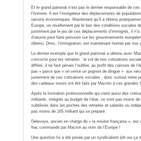
Et le grand patronat n’est pas le dernier responsable de ces 
l’homme. Il est l’instigateur des déplacements de populations
raisons économiques. Maintenant qu’il a obtenu pratiquement
Europe, un nivellement par le bas des conditions sociales de
justement par le jeu de ces déplacements d’immigrés, il n’a
d’œuvre pour faire pression sur les gouvernements européens
obtenu. Donc, l’immigration, est maintenant honnie par nos
Le dernier exemple que le grand patronat a obtenu avec Mac
concocte pour les retraites : le vol de nos cotisations social
différé, il ne faut jamais l’oublier, au profit des caisses de l’
pas « parce que « on verse un pognon de dingue » aux néces
justement de ces cotisations sociales ; donc surtout notre p
des cadeaux inouïs ont été faits par Macron à ces grandes f
Après la formation professionnelle qui vient aussi des cotis
milliards, intégrés au budget de l’état, ce sont pas moins d
subtilisés dans les poches des retraités et salariés ou indép
pas moins de 165 milliard qui se prépare.
Delevoye, ancien en charge de « la misère française », est 
frac commandé par Macron au nom de l’Europe !
Une question lui a été posée par un syndicaliste (eh oui ça 