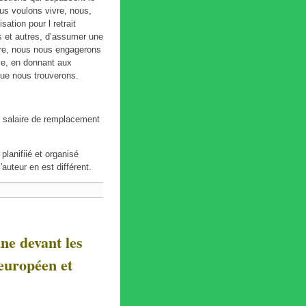
ous voulons vivre, nous,
sation pour l retrait
s et autres, d’assumer une
core, nous nous engagerons
ble, en donnant aux
que nous trouverons.
e salaire de remplacement
 planifiié et organisé
'auteur en est différent.
e devant les
 européen et