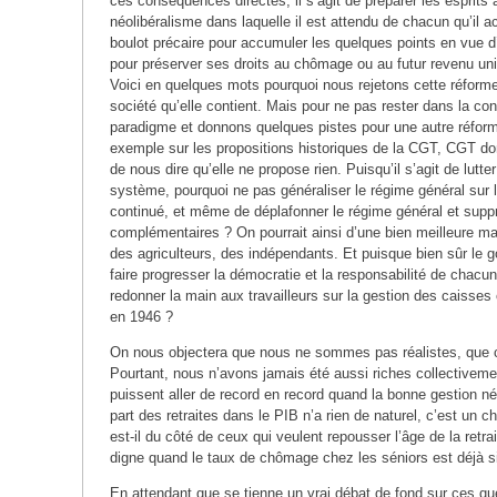
ces conséquences directes, il s’agit de préparer les esprits 
néolibéralisme dans laquelle il est attendu de chacun qu’il a
boulot précaire pour accumuler les quelques points en vue d’
pour préserver ses droits au chômage ou au futur revenu univ
Voici en quelques mots pourquoi nous rejetons cette réforme 
société qu’elle contient. Mais pour ne pas rester dans la co
paradigme et donnons quelques pistes pour une autre réfor
exemple sur les propositions historiques de la CGT, CGT do
de nous dire qu’elle ne propose rien. Puisqu’il s’agit de lutter
système, pourquoi ne pas généraliser le régime général sur 
continué, et même de déplafonner le régime général et supp
complémentaires ? On pourrait ainsi d’une bien meilleure ma
des agriculteurs, des indépendants. Et puisque bien sûr le
faire progresser la démocratie et la responsabilité de chacu
redonner la main aux travailleurs sur la gestion des caisse
en 1946 ?
On nous objectera que nous ne sommes pas réalistes, que c
Pourtant, nous n’avons jamais été aussi riches collectivem
puissent aller de record en record quand la bonne gestion né
part des retraites dans le PIB n’a rien de naturel, c’est un ch
est-il du côté de ceux qui veulent repousser l’âge de la retr
digne quand le taux de chômage chez les séniors est déjà s
En attendant que se tienne un vrai débat de fond sur ces qu