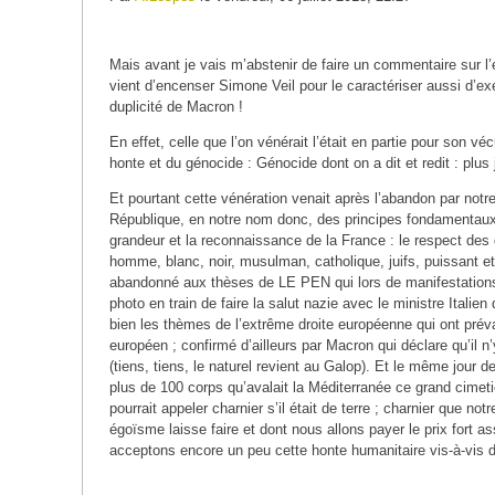
Mais avant je vais m’abstenir de faire un commentaire sur l’
vient d’encenser Simone Veil pour le caractériser aussi d’e
duplicité de Macron !
En effet, celle que l’on vénérait l’était en partie pour son v
honte et du génocide : Génocide dont on a dit et redit : plus
Et pourtant cette vénération venait après l’abandon par notre
République, en notre nom donc, des principes fondamentaux qu
grandeur et la reconnaissance de la France : le respect des 
homme, blanc, noir, musulman, catholique, juifs, puissant et 
abandonné aux thèses de LE PEN qui lors de manifestations
photo en train de faire la salut nazie avec le ministre Italien 
bien les thèmes de l’extrême droite européenne qui ont pré
européen ; confirmé d’ailleurs par Macron qui déclare qu’il 
(tiens, tiens, le naturel revient au Galop). Et le même jour d
plus de 100 corps qu’avalait la Méditerranée ce grand cimetiè
pourrait appeler charnier s’il était de terre ; charnier que not
égoïsme laisse faire et dont nous allons payer le prix fort as
acceptons encore un peu cette honte humanitaire vis-à-vis 