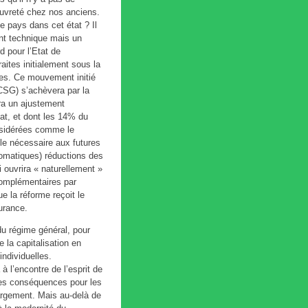
auvreté chez nos anciens.
le pays dans cet état ? Il
nt technique mais un
d pour l’Etat de
aites initialement sous la
ales. Ce mouvement initié
CSG) s’achèvera par la
ra un ajustement
tat, et dont les 14% du
nsidérées comme le
le nécessaire aux futures
utomatiques) réductions des
 ouvrira « naturellement »
 complémentaires par
ue la réforme reçoit le
urance.
 du régime général, pour
 la capitalisation en
individuelles.
à l’encontre de l’esprit de
 Les conséquences pour les
largement. Mais au-delà de