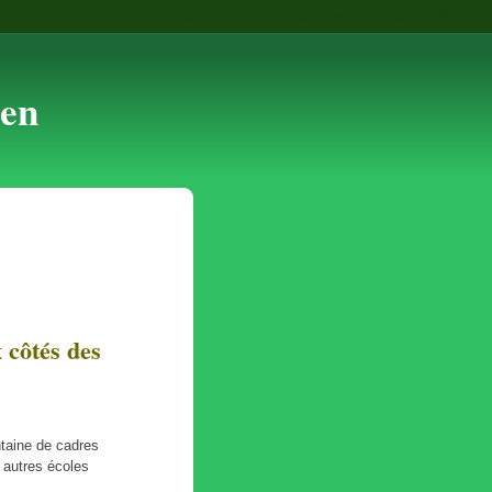
Aller au contenu
|
Aller au menu
|
Aller à la recherche
yen
côtés des
ntaine de cadres
 autres écoles