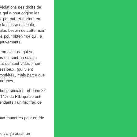
violations des droits de
 qui a pour origine les
 partout, et surtout en
 la classe salariale,
 plus besoin de cette main
 pour obtenir ce qu’il a
 gouvernants.
ron c’est ce qui se
es qui sont un salaire
état qui sont vides ; non
siteux, (qui vient
ropriété) , mais parce que
ortunes.
ations sociales, et donc 32
e 14% du PIB qui seront
endants ! un fric frac de
aux manettes pour ce fric
sert à ça aussi un