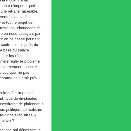
à la modernité du
ccepte n’importe quel
une retraite misérable,
ersel d’activité.
et tout le projet de
ntestation, changeons de
me en nous appuyant par
nt on ne cesse pourtant
 contre les iniquités du
la base du salaire
rimer les régimes
nière régler le problème
 gouvernement souhaite
n, pourquoi ne pas
s comme cela était prévu
ela coûte trop cher.
ent. Que de dividendes
cessiterait de plafonner la
oix politique. Le réalisme
aite digne avec un taux
i élevé ?
estions qui dépassent le