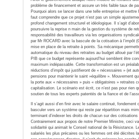
problème de financement et assure un très faible taux de p
Pourquoi alors se lancer dans une telle entreprise et mettre 
faut comprendre que ce projet n’est pas un simple ajusteme
profond changement structurel et idéologique. Il s’agit d’abor
poursuivre la reprise n main de la gestion du système de retr
responsabilité des travailleurs via les organisations syndic
par Mr ROCARD avec la bascule de la cotisation à l’impôt (
mise en place de la retraite à points. Sa mécanique permett
automatique du niveau des retraites au budget alloué par l’é
PIB que ce budget représente aujourd’hui semblent être co
maximum indépassable. Cette transformation est un préalab
réductions d’impôt qui justifieront de « nécessaires » (et a
pensions pour maintenir le saint »équilibre ». Mouvement qui
la porte aux « nécessaires » puis « obligatoires » retraites
capitalisation. Le scénario est écrit, ce n’est pas pour rien q
soutien de tous les experts patentés de la fiance et de l’ass
Il s’agit aussi d’en finir avec le salaire continué, fondement
basculer vers un système qui reste par répartition mais mime
terminant d’indexer les droits de chacun sur des cotisations 
Contrairement aux propos de notre Premier Ministre, ceci va 
solidarité qui animait le Conseil national de la Résistance.
salariés les plus précaires ou les femmes ont été décrites 