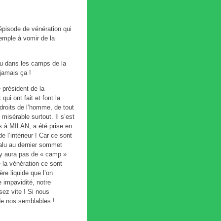
épisode de vénération qui
xemple à vomir de la
écu dans les camps de la
 jamais ça !
 président de la
i ont fait et font la
droits de l’homme, de tout
misérable surtout. Il s’est
 à MILAN, a été prise en
de l’intérieur ! Car ce sont
valu au dernier sommet
n’y aura pas de « camp »
e la vénération ce sont
re liquide que l’on
re impavidité, notre
sez vite ! Si nous
de nos semblables !