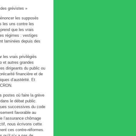
 des grévistes »
dénoncer les supposés
s les uns contre les
prend que les vrais
ces régimes : vestiges
ent laminées depuis des
 les vrais privilégiés
o et autres grandes
s dirigeants du public ou
récarité financière et de
iques d’austérité. Et
MACRON.
s postes où faire la grève
 dans le débat public.
aques successives du code
eusement favorable au
 de l’assurance chômage
ctif, nous écrivons cette
ment ces contre-réformes.
s qu’il n’y a pas de