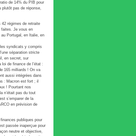
 ratio de 14% du PIB pour
 plutôt pas de réponse,
s 42 régimes de retraite
 faites. Je vous en
au Portugal, en Italie, en
 les syndicats y compris
’une séparation stricte
l, en secret, sur
 loi de finance de l’état :
 de 165 milliards ! On va
ent aussi intégrées dans
 : Macron est fort ; il
oux ! Pourtant nos
la n’était pas du tout
est s’emparer de la
-ARCO en prévision de
 finances publiques pour
 est passée inaperçue pour
açon neutre et objective,